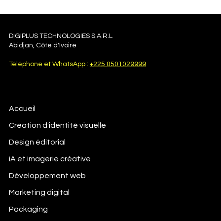
DIGIPLUS TECHNOLOGIES S.A.R.L
Abidjan, Côte d'Ivoire
L'IA Générative : La Nouvelle Alliance entre
Téléphone et WhatsApp :
+225 0501029999
Technologie et Créativité
Accueil
Création d'identité visuelle
Design éditorial
iA et imagerie créative
Développement web
Marketing digital
Packaging