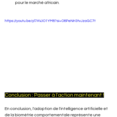
pour le marché africain.
https://youtu.be/yl7AVJO1YM8?si=O8PeNH3tvJzaGC7t
Conclusion : Passer à l'action maintenant !
En conclusion, l'adoption de l'intelligence artificielle et 
de la biométrie comportementale représente une 