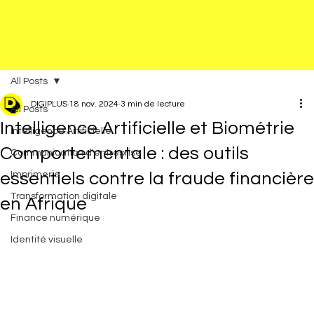
All Posts
DIGIPLUS
18 nov. 2024
3 min de lecture
All Posts
Intelligence Artificielle et Biométrie
Intelligence Artificielle
Comportementale : des outils
Communication d'entreprise
essentiels contre la fraude financière
Imprimerie
Transformation digitale
en Afrique
Finance numérique
Identité visuelle