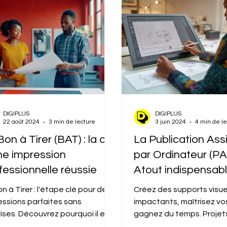
DIGIPLUS
DIGIPLUS
22 août 2024
3 min de lecture
3 juin 2024
4 min de l
Bon à Tirer (BAT) : la clé
La Publication Ass
ne impression
par Ordinateur (PA
fessionnelle réussie
Atout indispensab
les entreprises, ex
n à Tirer : l'étape clé pour des
Créez des supports visue
professionnelle po
essions parfaites sans
impactants, maîtrisez vo
rises. Découvrez pourquoi il est
résultats exceptio
gagnez du temps. Projet
spensable !
complexes ? Optez pour