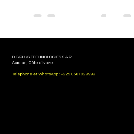
DIGIPLUS TECHNOLOGIES S.A.R.L
Abidjan, Côte d'Ivoire
Téléphone et WhatsApp :
+225 0501029999