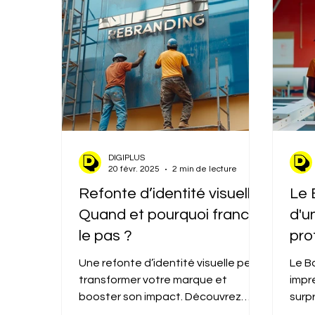
DIGIPLUS
20 févr. 2025
2 min de lecture
Refonte d’identité visuelle :
Le 
Quand et pourquoi franchir
d'u
le pas ?
pro
Une refonte d’identité visuelle peut
Le Bo
transformer votre marque et
impr
booster son impact. Découvrez
surp
quand et pourquoi franchir le cap !
indi