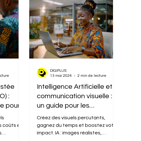
DIGIPLUS
ecture
13 mai 2024
2 min de lecture
istée
Intelligence Artificielle et
O) :
communication visuelle :
le pour
un guide pour les
pertise
entreprises
ls
Créez des visuels percutants,
ur des
s coûts et
gagnez du temps et boostez votre
nnels
s
impact. IA : images réalistes,
 un
originales et uniques à partir de