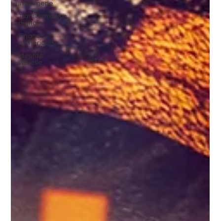
Imprimerie
Transformation
digitale
Finance
numérique
Identité
visuelle