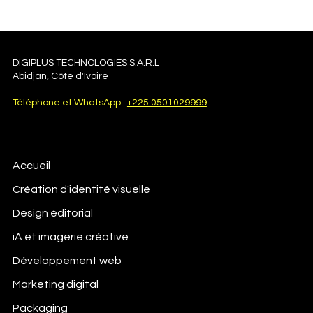
votre impact. IA : images réalistes, originales et uniques à
partir de texte.
DIGIPLUS TECHNOLOGIES S.A.R.L
Abidjan, Côte d'Ivoire
Téléphone et WhatsApp :
+225 0501029999
Accueil
Création d'identité visuelle
Design éditorial
iA et imagerie créative