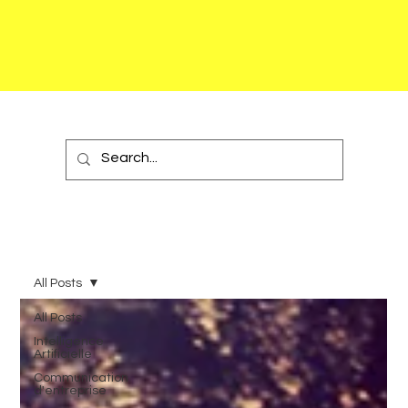
All Posts
All Posts
Intelligence
Artificielle
Communication
d'entreprise