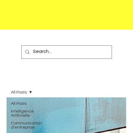
All Posts
All Posts
Intelligence
Artificielle
Communication
d'entreprise