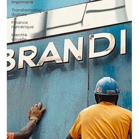
Imprimerie
Transformation
digitale
Finance
numérique
Identité
visuelle