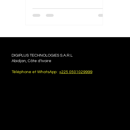
DIGIPLUS TECHNOLOGIES S.A.R.L
Abidjan, Côte d'Ivoire
Téléphone et WhatsApp :
+225 0501029999