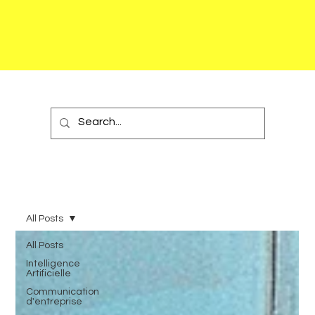
All Posts
All Posts
Intelligence
Artificielle
Communication
d'entreprise