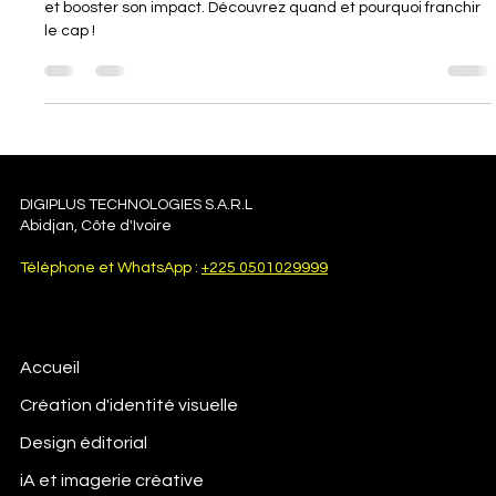
Une refonte d’identité visuelle peut transformer votre marque
et booster son impact. Découvrez quand et pourquoi franchir
le cap !
DIGIPLUS TECHNOLOGIES S.A.R.L
Abidjan, Côte d'Ivoire
Téléphone et WhatsApp :
+225 0501029999
Accueil
Création d'identité visuelle
Design éditorial