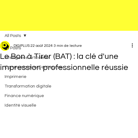
All Posts
DIGIPLUS
22 août 2024
3 min de lecture
All Posts
Le Bon à Tirer (BAT) : la clé d'une
Intelligence Artificielle
impression professionnelle réussie
Communication d'entreprise
Imprimerie
Transformation digitale
Finance numérique
Identité visuelle